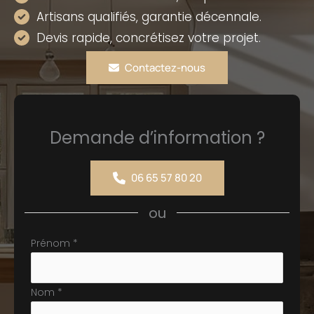
Artisans qualifiés, garantie décennale.
Devis rapide, concrétisez votre projet.
Contactez-nous
Demande d’information ?
06 65 57 80 20
ou
Formulaire
Prénom
*
simple
avec
Nom
*
téléphone