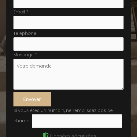
Email
*
Téléphone
Message
*
Envoyer
Si vous êtes un humain, ne remplissez pas ce
champ.
Données sécurisées