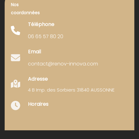
Nos
coordonnées
Téléphone
06 65 57 80 20
Email
contact@renov-innova.com
Adresse
4 B Imp. des Sorbiers 31840 AUSSONNE
Horaires