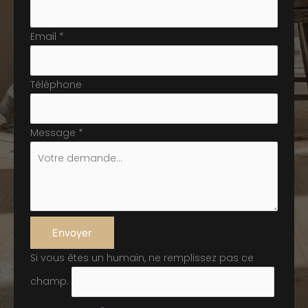
Email
*
Téléphone
Message
*
Envoyer
Si vous êtes un humain, ne remplissez pas ce
champ.