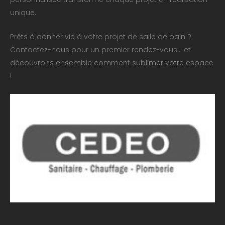
unique.
Prêts à donner vie à votre projet de salle de bain ?
Contactez-nous pour un premier rendez-vous… et
découvrons ensemble comment sublimer votre espace
!