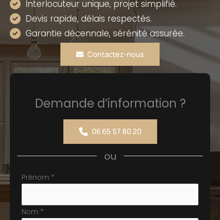
Interlocuteur unique, projet simplifié.
Devis rapide, délais respectés.
Garantie décennale, sérénité assurée.
Contactez-nous
Demande d’information ?
06 65 57 80 20
ou
Formulaire
Prénom
*
simple
avec
Nom
*
téléphone