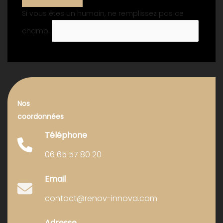
Si vous êtes un humain, ne remplissez pas ce
champ.
Nos
coordonnées
Téléphone
06 65 57 80 20
Email
contact@renov-innova.com
Adresse