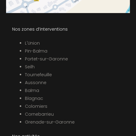
Nos zones d’interventions
L'Union
Pin-Balma
Portet-sur-Garonne
Seilh
Tournefeuille
Aussonne
Balma
Blagnac
Colomiers
Cornebarrieu
Grenade-sur-Garonne