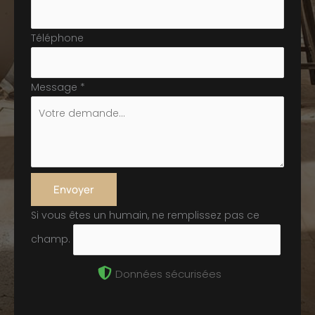
Téléphone
Message
*
Envoyer
Si vous êtes un humain, ne remplissez pas ce
champ.
Données sécurisées