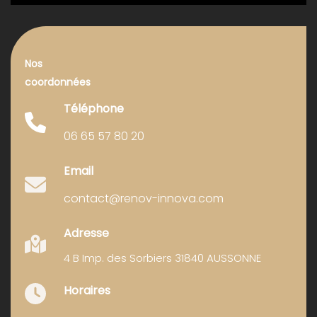
Nos
coordonnées
Téléphone
06 65 57 80 20
Email
contact@renov-innova.com
Adresse
4 B Imp. des Sorbiers 31840 AUSSONNE
Horaires