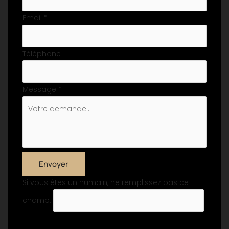
Email
*
Téléphone
Message
*
Envoyer
Si vous êtes un humain, ne remplissez pas ce
champ.