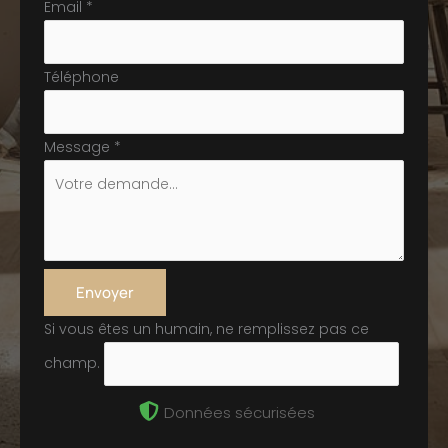
Email
*
Téléphone
Message
*
Envoyer
Si vous êtes un humain, ne remplissez pas ce
champ.
Données sécurisées