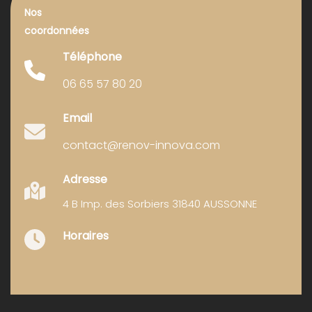
Nos
coordonnées
Téléphone
06 65 57 80 20
Email
contact@renov-innova.com
Adresse
4 B Imp. des Sorbiers 31840 AUSSONNE
Horaires