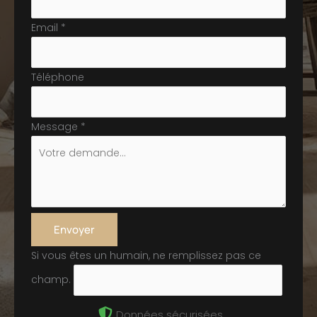
Email
*
Téléphone
Message
*
Envoyer
Si vous êtes un humain, ne remplissez pas ce
champ.
Données sécurisées