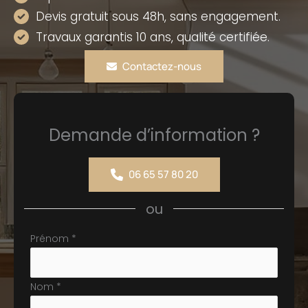
Devis gratuit sous 48h, sans engagement.
Travaux garantis 10 ans, qualité certifiée.
Contactez-nous
Demande d’information ?
06 65 57 80 20
ou
Formulaire
Prénom
*
simple
avec
Nom
*
téléphone