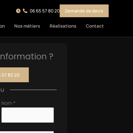
06 65 57 80 20
Demande de devis
on
Nos métiers
Réalisations
Contact
nformation ?
 57 80 20
ou
Nom
*