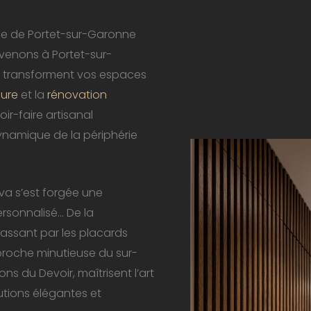
ice de Portet-sur-Garonne
rvenons à Portet-sur-
i transforment vos espaces
ure
et la
rénovation
ir-faire artisanal
namique de la périphérie
va s’est forgée une
ersonnalisé… De la
passant par les placards
proche minutieuse du sur-
s du Devoir, maîtrisent l’art
utions élégantes et