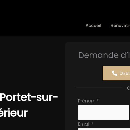
Accueil
Rénovati
Demande d’i
06 65
Portet-sur-
Formulaire
Prénom
*
simple
érieur
avec
Email
*
téléphone