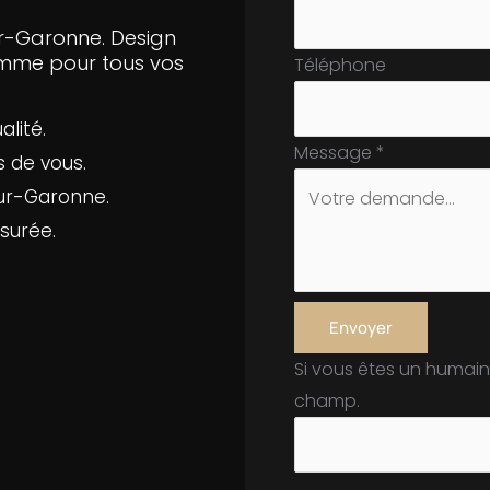
ur-Garonne. Design
amme pour tous vos
Téléphone
lité.
Message
*
s de vous.
ur-Garonne.
surée.
Envoyer
Si vous êtes un humain
champ.