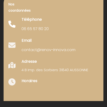
Nos
coordonnées
Téléphone
06 65 57 80 20
Email
contact@renov-innova.com
Adresse
4 B Imp. des Sorbiers 31840 AUSSONNE
Horaires