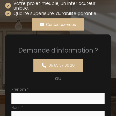
Votre projet meuble, un interlocuteur
unique.
Qualité supérieure, durabilité garantie.
Contactez-nous
Demande d’information ?
06 65 57 80 20
ou
Formulaire
Prénom
*
simple
avec
Nom
*
téléphone