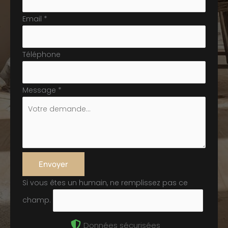
Email
*
Téléphone
Message
*
Envoyer
Si vous êtes un humain, ne remplissez pas ce
champ.
Données sécurisées