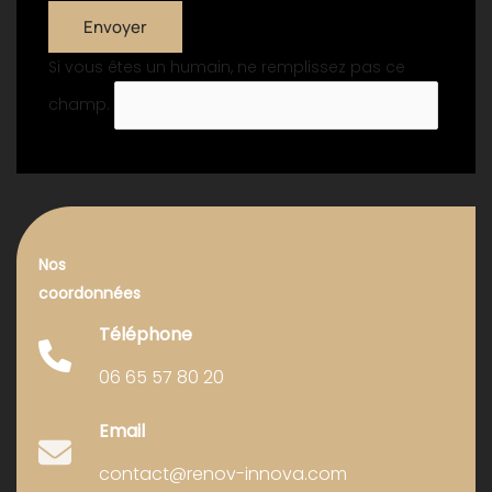
Envoyer
Si vous êtes un humain, ne remplissez pas ce
champ.
Nos
coordonnées
Téléphone
06 65 57 80 20
Email
contact@renov-innova.com