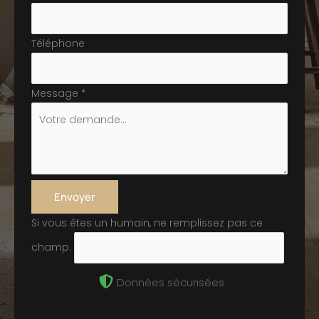
Téléphone
Message
*
Envoyer
Si vous êtes un humain, ne remplissez pas ce
champ.
Données sécurisées