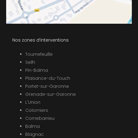
Nos zones d’interventions
Tournefeuille
Seilh
Pin-Balma
Plaisance-du-Touch
Portet-sur-Garonne
Grenade-sur-Garonne
L'Union
Colomiers
Cornebarrieu
Balma
Blagnac