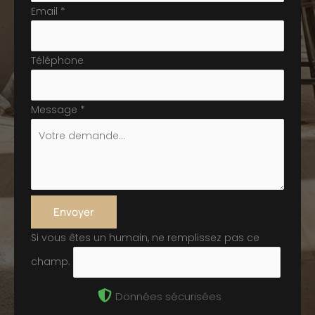
Email
*
Téléphone
Message
*
Envoyer
Si vous êtes un humain, ne remplissez pas ce
champ.
Données sécurisées