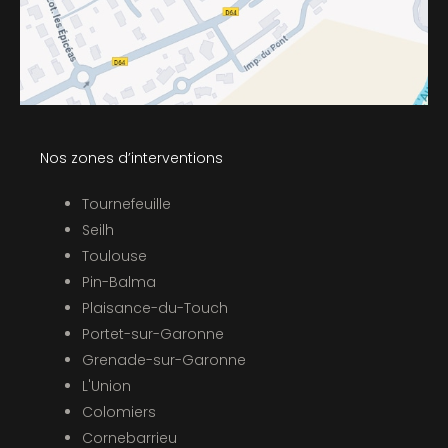
Nos zones d’interventions
Tournefeuille
Seilh
Toulouse
Pin-Balma
Plaisance-du-Touch
Portet-sur-Garonne
Grenade-sur-Garonne
L'Union
Colomiers
Cornebarrieu