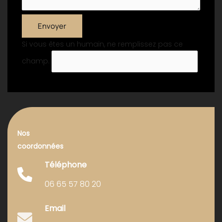
Envoyer
Si vous êtes un humain, ne remplissez pas ce
champ.
Nos
coordonnées
Téléphone
06 65 57 80 20
Email