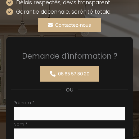
Délais respectés, devis transparent.
Garantie décennale, sérénité totale.
Contactez-nous
Demande d’information ?
06 65 57 80 20
ou
Formulaire
Prénom
*
simple
avec
Nom
*
téléphone