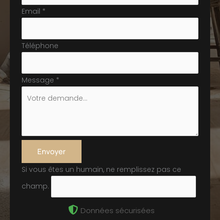
Email
*
Téléphone
Message
*
Envoyer
Si vous êtes un humain, ne remplissez pas ce
champ.
Données sécurisées