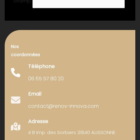
champ.
Nos
coordonnées
Téléphone
06 65 57 80 20
Email
contact@renov-innova.com
Adresse
4 B Imp. des Sorbiers 31840 AUSSONNE