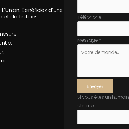
’Union. Bénéficiez d’une
 et de finitions
Téléphone
mesure.
Message
*
ntie.
r.
rée.
Envoyer
Si vous êtes un humain
champ.