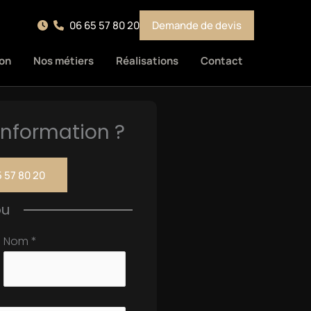
06 65 57 80 20
Demande de devis
on
Nos métiers
Réalisations
Contact
nformation ?
 57 80 20
ou
Nom
*