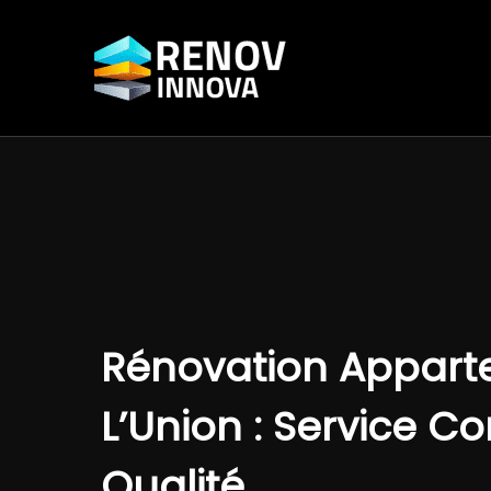
Aller
au
contenu
Rénovation Appar
L’Union : Service C
Qualité