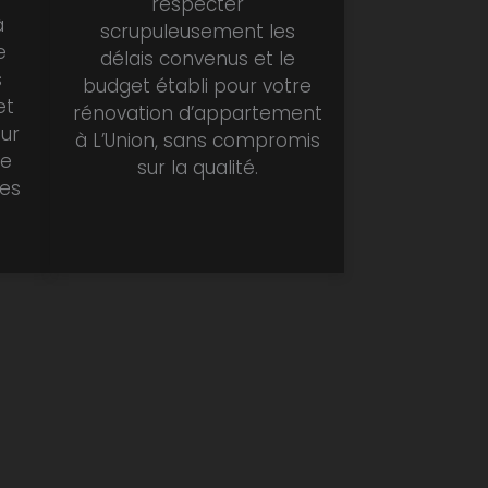
respecter
à
scrupuleusement les
e
délais convenus et le
s
budget établi pour votre
et
rénovation d’appartement
sur
à L’Union, sans compromis
re
sur la qualité.
les