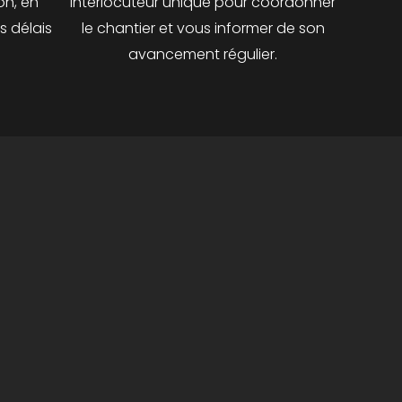
on, en
interlocuteur unique pour coordonner
s délais
le chantier et vous informer de son
avancement régulier.
s