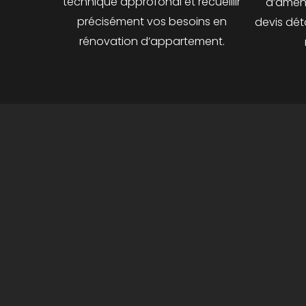
technique approfondi et recueillir
d’amén
précisément vos besoins en
devis déta
rénovation d’appartement.