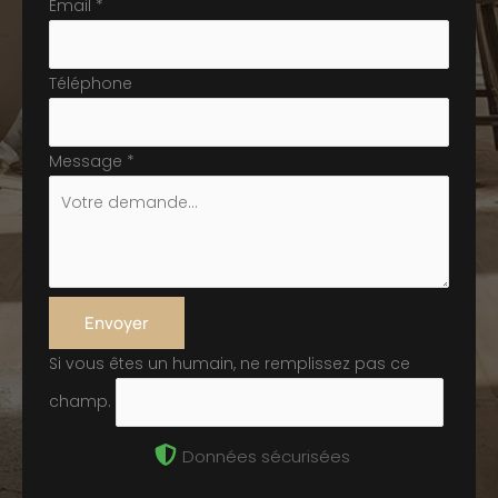
Email
*
Téléphone
Message
*
Envoyer
Si vous êtes un humain, ne remplissez pas ce
champ.
Données sécurisées