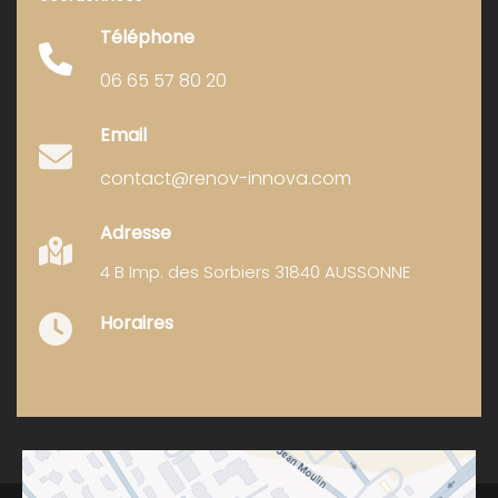
Téléphone
06 65 57 80 20
Email
contact@renov-innova.com
Adresse
4 B Imp. des Sorbiers 31840 AUSSONNE
Horaires