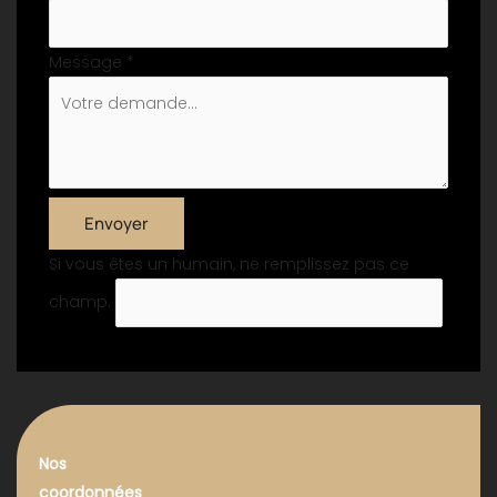
Message
*
Envoyer
Si vous êtes un humain, ne remplissez pas ce
champ.
Nos
coordonnées