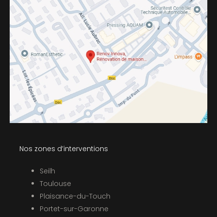
Nos zones d’interventions
Seilh
Toulouse
Plaisance-du-Touch
Portet-sur-Garonne