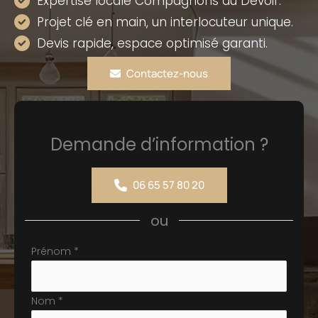
Expertise locale Compagnons du Devoir.
Projet clé en main, un interlocuteur unique.
Devis rapide, espace optimisé garanti.
Contactez-nous
Demande d’information ?
06 65 57 80 20
ou
Formulaire
Prénom
*
simple
avec
Nom
*
téléphone