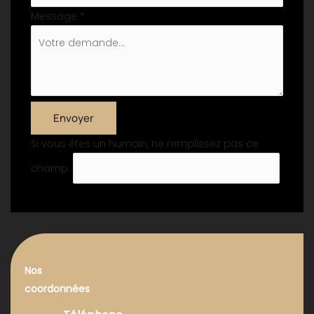
Message
*
Envoyer
Si vous êtes un humain, ne remplissez pas ce
champ.
Nos
coordonnées