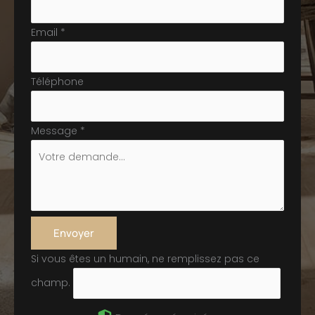
Email
*
Téléphone
Message
*
Envoyer
Si vous êtes un humain, ne remplissez pas ce
champ.