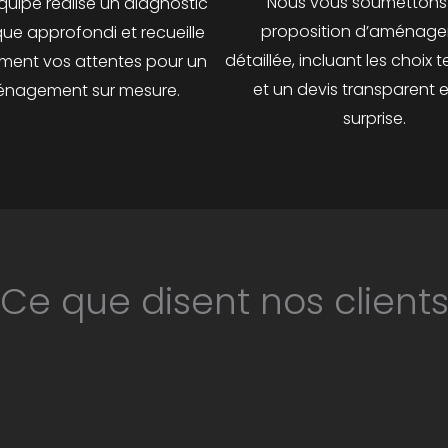
Nous vous soumettons
quipe réalise un diagnostic
proposition d’aménag
ue approfondi et recueille
détaillée, incluant les choix
ment vos attentes pour un
et un devis transparent 
nagement sur mesure.
surprise.
Ce que disent nos client