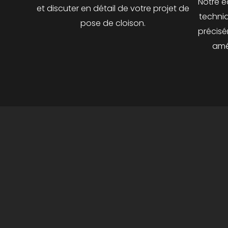
Notre é
et discuter en détail de votre projet de
techniq
pose de cloison.
précisé
amé