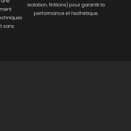
 une
isolation, finitions) pour garantir la
ement
performance et l’esthétique.
 techniques
et sans
s