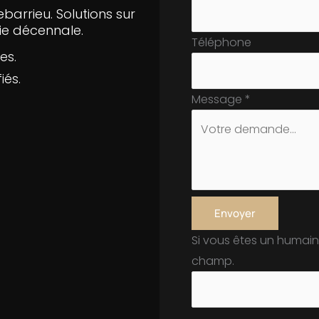
barrieu. Solutions sur
ie décennale.
Téléphone
es.
iés.
Message
*
Envoyer
Si vous êtes un humain
champ.