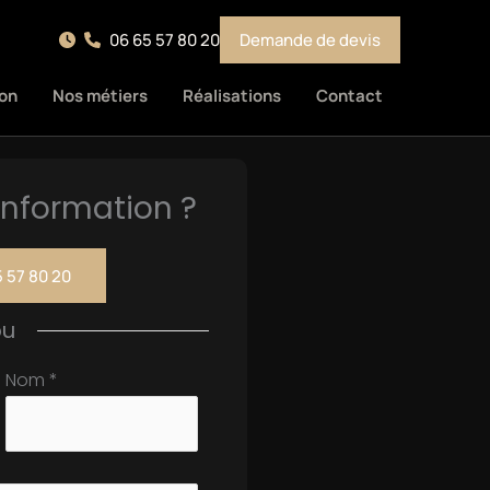
06 65 57 80 20
Demande de devis
on
Nos métiers
Réalisations
Contact
nformation ?
 57 80 20
ou
Nom
*