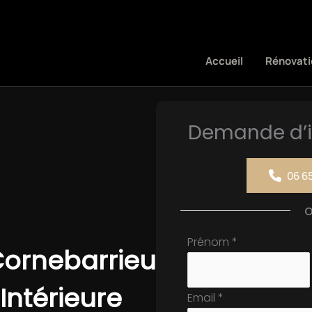
Accueil
Rénovati
Demande d’i
06 65
Formulaire
Prénom
*
Cornebarrieu
simple
avec
Intérieure
Email
*
téléphone