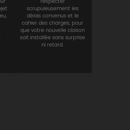
our
respecter
jet
scrupuleusement les
eu,
délais convenus et le
a
cahier des charges, pour
que votre nouvelle cloison
t
soit installée sans surprise
ni retard.