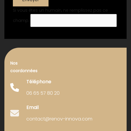
Si vous êtes un humain, ne remplissez pas ce
champ.
Nos
coordonnées
Téléphone
06 65 57 80 20
Email
contact@renov-innova.com