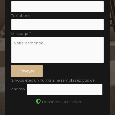
Téléphone
Message
*
Envoyer
Si vous êtes un humain, ne remplissez pas ce
champ.
Données sécurisées