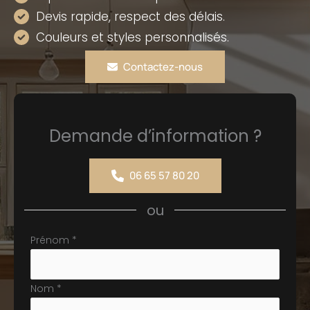
Devis rapide, respect des délais.
Couleurs et styles personnalisés.
Contactez-nous
Demande d’information ?
06 65 57 80 20
ou
Formulaire
Prénom
*
simple
avec
Nom
*
téléphone