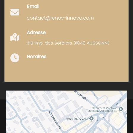
Email
contact@renov-innova.com
Adresse
4 B Imp. des Sorbiers 31840 AUSSONNE
Horaires