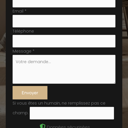
Email
*
Téléphone
Message
*
Envoyer
Si vous êtes un humain, ne remplissez pas ce
champ.
Données sécurisées