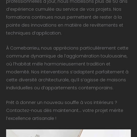
professionnelles à jour, nous mobilisons plus de 50 ans
d’expérience cumulée au service de vos projets. Nos
formations continues nous permettent de rester à la
pointe des innovations en matière de revêtements et
techniques d’application.
À Cornebarrieu, nous apprécions particulièrement cette
commune dynamique de l’agglomération toulousaine,
où l’habitat mêle harmonieusement tradition et
modernité. Nos interventions s’adaptent parfaitement à
cette diversité architecturale, qu’il s’agisse de maisons
individuelles ou d’appartements contemporains.
Prêt à donner un nouveau souffle à vos intérieurs ?
Contactez-nous dès maintenant… votre projet mérite
l’excellence artisanale !