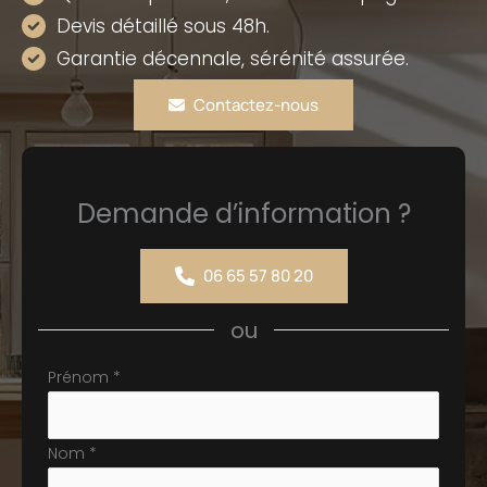
Devis détaillé sous 48h.
Garantie décennale, sérénité assurée.
Contactez-nous
Demande d’information ?
06 65 57 80 20
ou
Formulaire
Prénom
*
simple
avec
Nom
*
téléphone