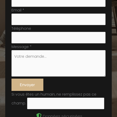
Email
*
Téléphone
Message
*
Envoyer
Si vous êtes un humain, ne remplissez pas ce
champ.
Données sécurisées