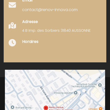
Email
contact@renov-innova.com
Adresse
4 B Imp. des Sorbiers 31840 AUSSONNE
Horaires