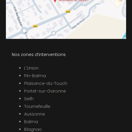
Nos zones d’interventions
L'Union
Pin-Balma
Plaisance-du-Touch
Portet-sur-Garonne
Seilh
Tournefeuille
Aussonne
Balma
Blagnac