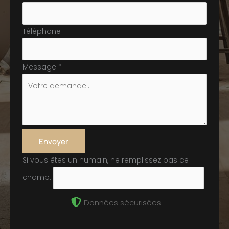
Téléphone
Message
*
Envoyer
Si vous êtes un humain, ne remplissez pas ce
champ.
Données sécurisées