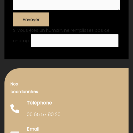
Envoyer
Si vous êtes un humain, ne remplissez pas ce
champ.
Nos
coordonnées
Téléphone
06 65 57 80 20
Email