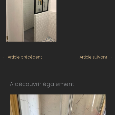
photo-36
travaux-de-menuiserie-sur-mesure-a-toulouse-renov-innova
←
Article précédent
Article suivant
→
A découvrir également