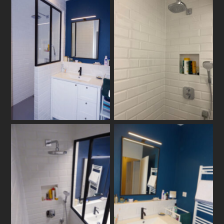
travaux-de-menuiserie-
sur-mesure-a-toulouse-
photo-16
renov-innova
photo-18
photo-21