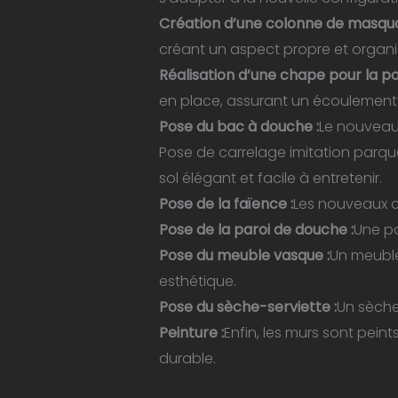
Rénovation salle de bain Toulouse||Rénovation salle d
Création d’une colonne de masquag
Toulouse||Rénovation salle d
créant un aspect propre et organi
Réalisation d’une chape pour la p
en place, assurant un écoulement o
Pose du bac à douche :
Le nouveau 
Pose de carrelage imitation parque
sol élégant et facile à entretenir.
Pose de la faïence :
Les nouveaux ca
Pose de la paroi de douche :
Une pa
Pose du meuble vasque :
Un meuble
esthétique.
Pose du sèche-serviette :
Un sèche
Peinture :
Enfin, les murs sont peint
durable.