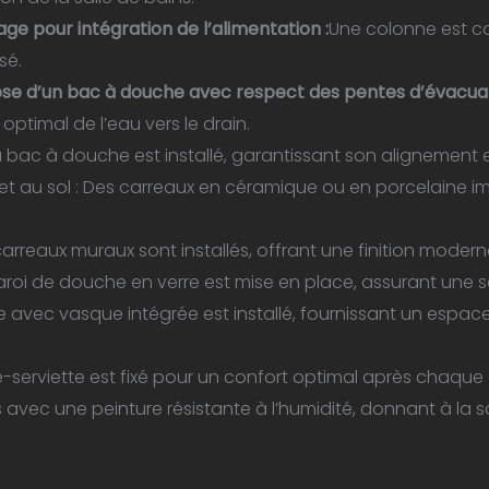
e bain Toulouse||Rénovation salle de bain Toulouse||Rénov
e pour intégration de l’alimentation :
Une colonne est con
e bain Toulouse||Rénovation salle de bain Toulouse||Réno
sé.
ose d’un bac à douche avec respect des pentes d’évacuat
||||||||||||||
ptimal de l’eau vers le drain.
bac à douche est installé, garantissant son alignement et 
t au sol : Des carreaux en céramique ou en porcelaine im
rreaux muraux sont installés, offrant une finition modern
roi de douche en verre est mise en place, assurant une s
 avec vasque intégrée est installé, fournissant un espa
-serviette est fixé pour un confort optimal après chaque
s avec une peinture résistante à l’humidité, donnant à la sa