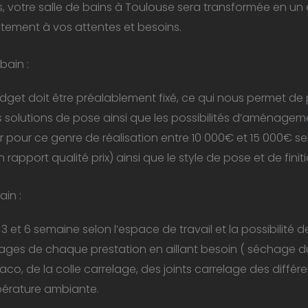
s, votre salle de bains à Toulouse sera transformée en u
itement à vos attentes et besoins.
bain :
get doit être préalablement fixé, ce qui nous permet de 
res solutions de pose ainsi que les possibilités d’aménagem
pour ce genre de réalisation entre 10 000€ et 15 000€ sel
port qualité prix) ainsi que le style de pose et de finit
in :
3 et 6 semaine selon l’espace de travail et la possibilité de
ages de chaque prestation en aillant besoin ( séchage d
 placo, de la colle carrelage, des joints carrelage des diff
mpérature ambiante.