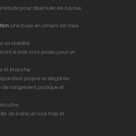
ation salle de bain Toulouse||Rénovation salle de bain
struite pour dissimuler les tuyaux,
vation salle de bain Toulouse
ion :
Une base en ciment est mise
sa stabilité.
itant le bois sont posés pour un
e et étanche.
éparation propre et élégante.
ce de rangement pratique et
 douche.
lle de bains un look frais et