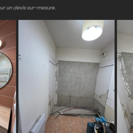
ur un devis sur-mesure.
bain
bain
bain
bain
IMG-6367
bain
bain
bain