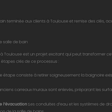
 bain terminée aux clients à Toulouse et remise des clés,
e salle de bain
 à Toulouse est un projet excitant qui peut transformer ce
 étapes clés de ce processus :
e étape consiste à retirer soigneusement la baignoire exist
 anciens carreaux muraux sont enlevés, préparant les surfa
e l’évacuation :
Les conduites d’eau et les systèmes de d
on de la salle de bains.