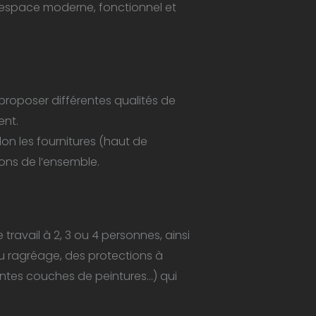
n espace moderne, fonctionnel et
proposer différentes qualités de
ent.
on les fournitures (haut de
ions de l’ensemble.
 travail à 2, 3 ou 4 personnes, ainsi
u ragréage, des protections à
érentes couches de peintures…) qui