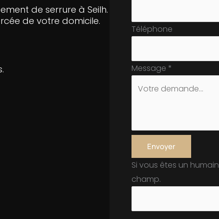
ement de serrure à Seilh.
orcée de votre domicile.
Téléphone
Message
*
.
Envoyer
Si vous êtes un humain
champ.