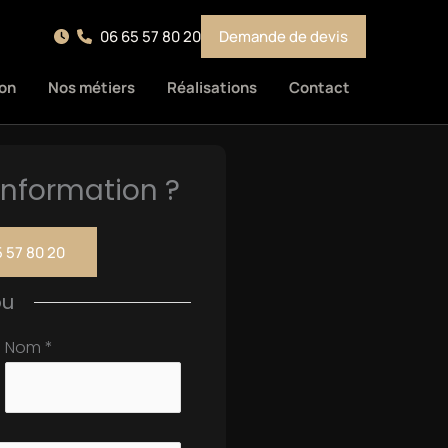
06 65 57 80 20
Demande de devis
on
Nos métiers
Réalisations
Contact
nformation ?
 57 80 20
ou
Nom
*