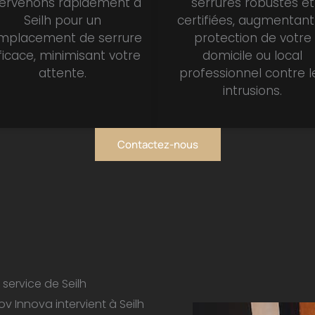
tervenons rapidement à
serrures robustes et
Seilh pour un
certifiées, augmentant
mplacement de serrure
protection de votre
ficace, minimisant votre
domicile ou local
attente.
professionnel contre l
intrusions.
Contactez-nous
 service de Seilh
ov Innova intervient à Seilh