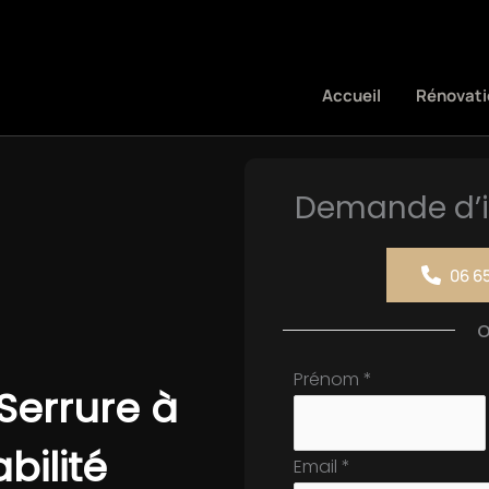
Accueil
Rénovati
Demande d’i
06 65
Formulaire
Prénom
*
errure à
simple
avec
abilité
Email
*
téléphone