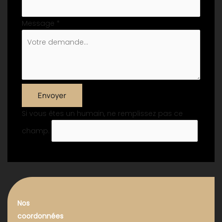
Message
*
Envoyer
Si vous êtes un humain, ne remplissez pas ce
champ.
Nos
coordonnées