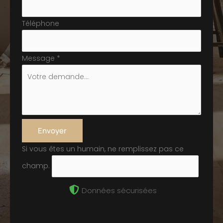
Téléphone
Message
*
Envoyer
Si vous êtes un humain, ne remplissez pas ce
champ.
Données sécurisées