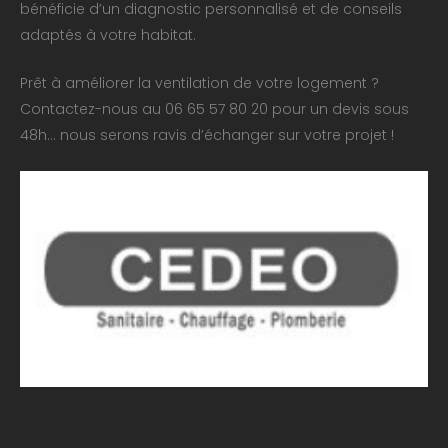
bénéficie d’un diagnostic personnalisé et de conseils
adaptés à votre habitat.
Prêt à améliorer la ventilation de votre logement ?
Contactez-nous au 06 65 57 80 20 pour un devis sous
48h… nous serons ravis d’échanger sur votre projet !