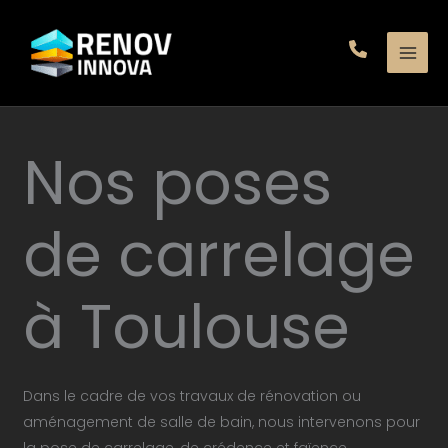
Aller
au
contenu
Nos poses
de carrelage
à Toulouse
Dans le cadre de vos travaux de rénovation ou
aménagement de salle de bain, nous intervenons pour
la pose de carrelage, de crédence et faïence.